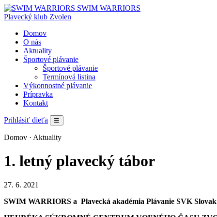
SWIM WARRIORS
Plavecký klub Zvolen
Domov
O nás
Aktuality
Športové plávanie
Športové plávanie
Termínová listina
Výkonnostné plávanie
Prípravka
Kontakt
Prihlásiť dieťa
☰
Domov
· Aktuality
1. letný plavecký tábor
27. 6. 2021
SWIM WARRIORS a
Plavecká akadémia Plávanie SVK Slova