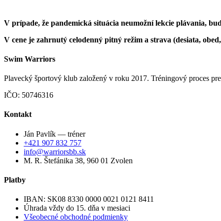
V prípade, že pandemická situácia neumožní lekcie plávania, b
V cene je zahrnutý celodenný pitný re
ž
im a strava (desiata, obed
Swim Warriors
Plavecký športový klub založený v roku 2017. Tréningový proces preb
IČO: 50746316
Kontakt
Ján Pavlík — tréner
+421 907 832 757
info@warriorsbb.sk
M. R. Štefánika 38, 960 01 Zvolen
Platby
IBAN: SK08 8330 0000 0021 0121 8411
Úhrada vždy do 15. dňa v mesiaci
Všeobecné obchodné podmienky