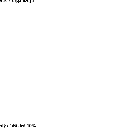
LEN o
rganizujú
 ďalší deň 10%