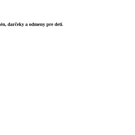
zén, dar
č
eky a odmeny pre deti
.