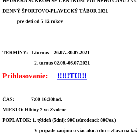
HEURÉKA SÚKROMNÉ CENTRUM VOĽNÉHO ČASU ZVO
DENNÝ ŠPORTOVO-PLAVECKÝ TÁBOR 2021
pre deti od 5-12 rokov
TERMÍNY:
1.turnus
26.07.-30.07.2021
turnus
02.08.-06.07.2021
Prihlasovanie:
!!!!!TU!!!
Č
AS:
7:00-16:30hod.
MIESTO:
Hlbiny 2 vo Zvolene
POPLATOK:
1. týždeň (5dní):
90€ (súrodenci: 80€/os.)
V prípade záujmu o viac ako 5 dní = zľava na každý