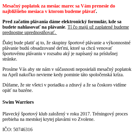
Mesačný poplatok za mesiac marec sa Vám prenesie do
najbližšieho mesiaca v ktorom budeme plávať
.
Pred začatím plávania dáme elektronický formulár, kde sa
budete nahlasovať na plávanie
.
Tí čo majú už zaplatené budeme
prednostne uprednostňovať.
Ďalej bude platiť aj to, že skupiny športové plávanie a výkonnostné
plávanie budú obsadzované deťmi, ktoré sa chcú venovať
športovému plávaniu v rozsahu aký je napísaný na príslušnej
stránke.
Prosíme Vás aby ste nám v súčasnosti neposielali mesačný poplatok
na Apríl nakoľko nevieme kedy pominie táto spoločenská kríza.
Dúfame, že ste všetci v poriadku a zdravý a že sa čoskoro vidíme
opäť na bazéne.
Swim Warriors
Plavecký športový klub založený v roku 2017. Tréningový proces
prebieha na mestskej krytej plavárni vo Zvolene.
IČO: 50746316