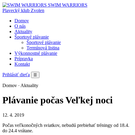
SWIM WARRIORS
Plavecký klub Zvolen
Domov
O nás
Aktuality
Športové plávanie
Športové plávanie
Termínová listina
Výkonnostné plávanie
Prípravka
Kontakt
Prihlásiť dieťa
☰
Domov
· Aktuality
Plávanie počas Veľkej noci
12. 4. 2019
Počas veľkonočných sviatkov, nebudú prebiehať tréningy od 18.4.
do 24.4 vrátane.