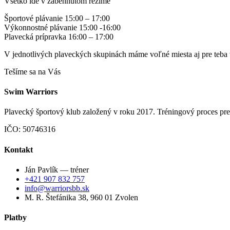
Všetko ide v zabehnutom režime
Športové plávanie 15:00 – 17:00
Výkonnostné plávanie 15:00 -16:00
Plavecká prípravka 16:00 – 17:00
V jednotlivých plaveckých skupinách máme voľné miesta aj pre teba t
Tešíme sa na Vás
Swim Warriors
Plavecký športový klub založený v roku 2017. Tréningový proces preb
IČO: 50746316
Kontakt
Ján Pavlík — tréner
+421 907 832 757
info@warriorsbb.sk
M. R. Štefánika 38, 960 01 Zvolen
Platby