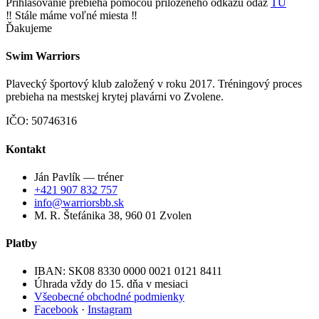
Prihlasovanie prebieha pomocou priloženého odkazu odaz
TU
‼️ Stále máme voľné miesta ‼️
Ďakujeme
Swim Warriors
Plavecký športový klub založený v roku 2017. Tréningový proces
prebieha na mestskej krytej plavárni vo Zvolene.
IČO: 50746316
Kontakt
Ján Pavlík — tréner
+421 907 832 757
info@warriorsbb.sk
M. R. Štefánika 38, 960 01 Zvolen
Platby
IBAN: SK08 8330 0000 0021 0121 8411
Úhrada vždy do 15. dňa v mesiaci
Všeobecné obchodné podmienky
Facebook
·
Instagram