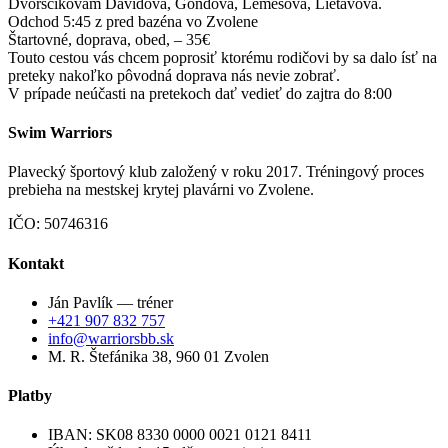
Dvorščíkovám Dávidová, Gondová, Lemešová, Lietavová.
Odchod 5:45 z pred bazéna vo Zvolene
Štartovné, doprava, obed, – 35€
Touto cestou vás chcem poprosiť ktorému rodičovi by sa dalo ísť na
preteky nakoľko pôvodná doprava nás nevie zobrať.
V prípade neúčasti na pretekoch dať vedieť do zajtra do 8:00
Swim Warriors
Plavecký športový klub založený v roku 2017. Tréningový proces
prebieha na mestskej krytej plavárni vo Zvolene.
IČO: 50746316
Kontakt
Ján Pavlík — tréner
+421 907 832 757
info@warriorsbb.sk
M. R. Štefánika 38, 960 01 Zvolen
Platby
IBAN: SK08 8330 0000 0021 0121 8411