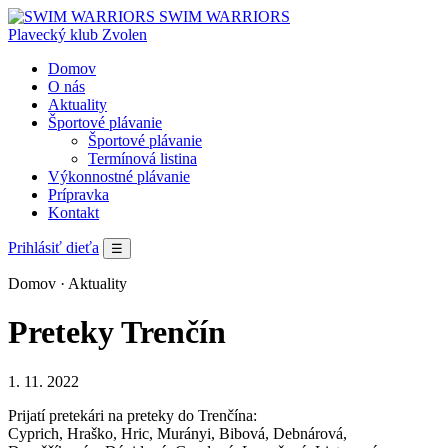
SWIM WARRIORS
Plavecký klub Zvolen
Domov
O nás
Aktuality
Športové plávanie
Športové plávanie
Termínová listina
Výkonnostné plávanie
Prípravka
Kontakt
Prihlásiť dieťa
☰
Domov
· Aktuality
Preteky Trenčín
1. 11. 2022
Prijatí pretekári na preteky do Trenčína:
Cyprich, Hraško, Hric, Murányi, Bibová, Debnárová,